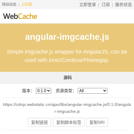
立即登录
订阅
服务状态
网站动态
公示区
首页
angular-imgcache.js
搜索资源
Simple imgcache.js wrapper for AngularJS, can be
文档说明
used with Ionic/Cordova/Phonegap.
地址转换
源码
友情服务
服务价格
版本：
资源类型：
工具
https://cdnjs.webstatic.cn/ajax/libs/angular-imgcache.js/0.1.0/angula
r-imgcache.js
赞助
复制链接
复制脚本标签
复制SRI