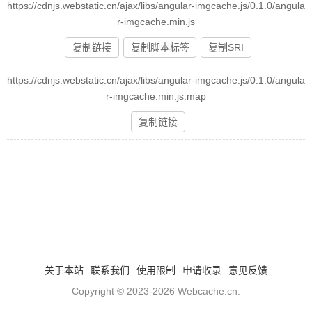
https://cdnjs.webstatic.cn/ajax/libs/angular-imgcache.js/0.1.0/angula
r-imgcache.min.js
复制链接
复制脚本标签
复制SRI
https://cdnjs.webstatic.cn/ajax/libs/angular-imgcache.js/0.1.0/angula
r-imgcache.min.js.map
复制链接
关于本站
联系我们
使用限制
申请收录
意见反馈
Copyright © 2023-2026
Webcache.cn
.