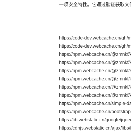
一项安全特性。它通过验证获取文
https://code-dev.webcache.cn/gh
https://code-dev.webcache.cn/gh
https://npm.webcache.cn/@zmnkf/kf
https://npm.webcache.cn/@zmnkf/kf
https://npm.webcache.cn/@zmnkf/kf
https://npm.webcache.cn/@zmnkf/kf
https://npm.webcache.cn/@zmnkf/kf
https://npm.webcache.cn/@zmnkf/kf
https://npm.webcache.cn/simple-d
https://npm.webcache.cn/bootstrap@
https://lib.webstatic.cn/google/jque
https://cdnjs.webstatic.cn/ajax/lib