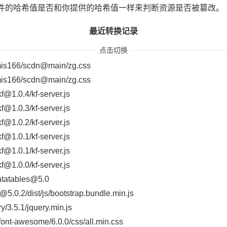
件的哈希值是否和你提供的哈希值一样来判断资源是否被篡改。
最近转换记录
点击切换
/mis166/scdn@main/zg.css
/mis166/scdn@main/zg.css
@1.0.4/kf-server.js
@1.0.3/kf-server.js
@1.0.2/kf-server.js
@1.0.1/kf-server.js
@1.0.1/kf-server.js
@1.0.0/kf-server.js
atatables@5.0
5.0.2/dist/js/bootstrap.bundle.min.js
ry/3.5.1/jquery.min.js
s/font-awesome/6.0.0/css/all.min.css