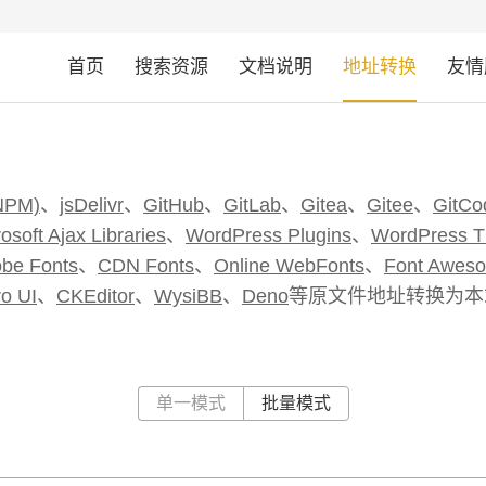
首页
搜索资源
文档说明
地址转换
友情
NPM)
、
jsDelivr
、
GitHub
、
GitLab
、
Gitea
、
Gitee
、
GitCo
osoft Ajax Libraries
、
WordPress Plugins
、
WordPress 
be Fonts
、
CDN Fonts
、
Online WebFonts
、
Font Awes
o UI
、
CKEditor
、
WysiBB
、
Deno
等原文件地址转换为本
单一模式
批量模式