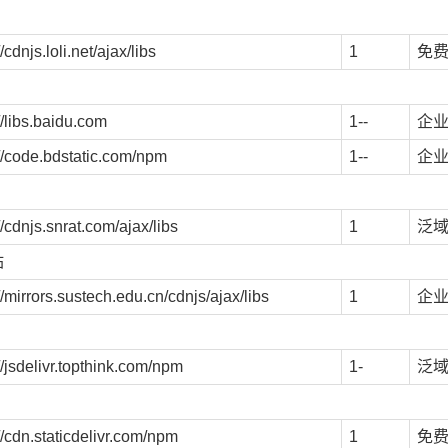
//cdnjs.loli.net/ajax/libs
1
免
//libs.baidu.com
1--
企
://code.bdstatic.com/npm
1--
企
//cdnjs.snrat.com/ajax/libs
1
泛
站
//mirrors.sustech.edu.cn/cdnjs/ajax/libs
1
企
//jsdelivr.topthink.com/npm
1-
泛
//cdn.staticdelivr.com/npm
1
免