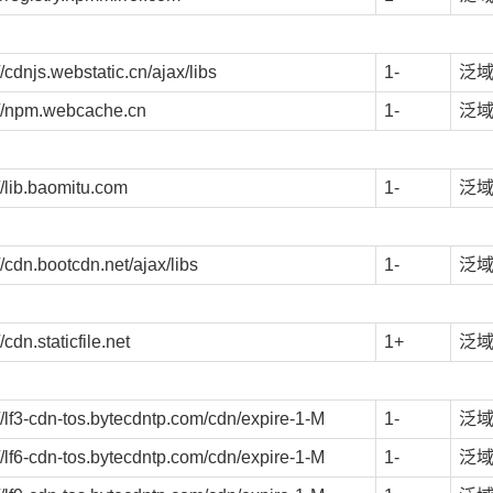
//cdnjs.webstatic.cn/ajax/libs
1-
泛
://npm.webcache.cn
1-
泛
//lib.baomitu.com
1-
泛
//cdn.bootcdn.net/ajax/libs
1-
泛
//cdn.staticfile.net
1+
泛
://lf3-cdn-tos.bytecdntp.com/cdn/expire-1-M
1-
泛
://lf6-cdn-tos.bytecdntp.com/cdn/expire-1-M
1-
泛