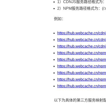
1）CDNJS服务路径格式为：/:pack
2）NPM服务路径格式为：(/:scope)/
例如：
https://hub.webcache.cn/cdnj
https://hub.webcache.cn/cdnj
https://hub.webcache.cn/cdn
https://hub.webcache.cn/npm
https://hub.webcache.cn/npm
https://hub.webcache.cn/npm.
https://hub.webcache.cn/npm.
https://hub.webcache.cn/npm
https://hub.webcache.cn/npm
以下为具体的第三方服务映射