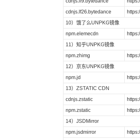
cdnjs.lf9.bytedance
https
cdnjs.lf26.bytedance
https
10）饿了么UNPKG镜像
npm.elemecdn
https
11）知乎UNPKG镜像
npm.zhimg
https
12）京东UNPKG镜像
npm.jd
https
13）ZSTATIC CDN
cdnjs.zstatic
https:
npm.zstatic
https:
14）JSDMirror
npm.jsdmirror
https