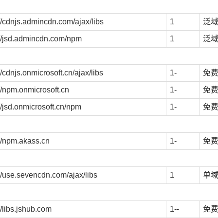
://cdnjs.admincdn.com/ajax/libs
1
泛
://jsd.admincdn.com/npm
1
泛
//cdnjs.onmicrosoft.cn/ajax/libs
1-
免
://npm.onmicrosoft.cn
1-
免
//jsd.onmicrosoft.cn/npm
1-
免
://npm.akass.cn
1-
免
://use.sevencdn.com/ajax/libs
1
单
//libs.jshub.com
1--
免