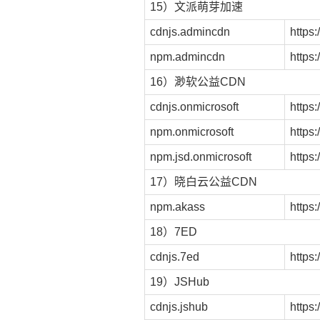
15）文派萌芽加速
cdnjs.admincdn
https
npm.admincdn
https
16）渺软公益CDN
cdnjs.onmicrosoft
https:
npm.onmicrosoft
https
npm.jsd.onmicrosoft
https:
17）晓白云公益CDN
npm.akass
https
18）7ED
cdnjs.7ed
https
19）JSHub
cdnjs.jshub
https: