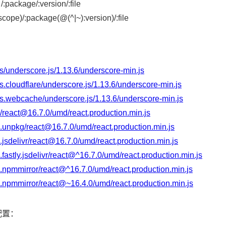
age/:version/:file
:package(@(^|~):version)/:file
s/underscore.js/1.13.6/underscore-min.js
s.cloudflare/underscore.js/1.13.6/underscore-min.js
js.webcache/underscore.js/1.13.6/underscore-min.js
/react@16.7.0/umd/react.production.min.js
.unpkg/react@16.7.0/umd/react.production.min.js
jsdelivr/react@16.7.0/umd/react.production.min.js
fastly.jsdelivr/react@^16.7.0/umd/react.production.min.js
.npmmirror/react@^16.7.0/umd/react.production.min.js
.npmmirror/react@~16.4.0/umd/react.production.min.js
配置：