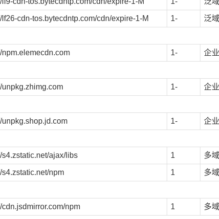
://lf9-cdn-tos.bytecdntp.com/cdn/expire-1-M
1-
泛
://lf26-cdn-tos.bytecdntp.com/cdn/expire-1-M
1-
泛
://npm.elemecdn.com
1-
企
://unpkg.zhimg.com
1-
企
://unpkg.shop.jd.com
1-
企
//s4.zstatic.net/ajax/libs
1
多
//s4.zstatic.net/npm
1
多
://cdn.jsdmirror.com/npm
1
多