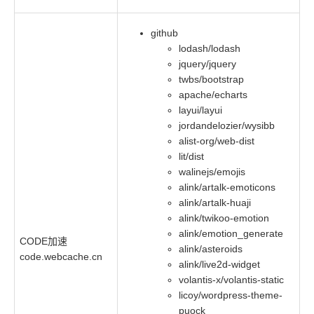
github
lodash/lodash
jquery/jquery
twbs/bootstrap
apache/echarts
layui/layui
jordandelozier/wysibb
alist-org/web-dist
lit/dist
walinejs/emojis
alink/artalk-emoticons
alink/artalk-huaji
alink/twikoo-emotion
alink/emotion_generate
CODE加速
alink/asteroids
code.webcache.cn
alink/live2d-widget
volantis-x/volantis-static
licoy/wordpress-theme-
puock