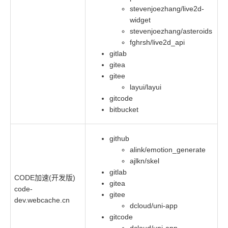
stevenjoezhang/live2d-
widget
stevenjoezhang/asteroids
fghrsh/live2d_api
gitlab
gitea
gitee
layui/layui
gitcode
bitbucket
github
alink/emotion_generate
ajlkn/skel
gitlab
CODE加速(开发版)
gitea
code-
gitee
dev.webcache.cn
dcloud/uni-app
gitcode