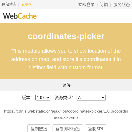
立即登录
订阅
服务状态
网站动态
公示区
首页
coordinates-picker
搜索资源
This module allows you to show location of the
文档说明
address on map, and store it’s coordinates it in
地址转换
distinct field with custom format.
友情服务
源码
服务价格
版本：
资源类型：
工具
https://cdnjs.webstatic.cn/ajax/libs/coordinates-picker/1.0.0/coordin
赞助
ates-picker.js
复制链接
复制脚本标签
复制SRI