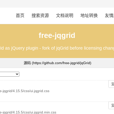
首页
搜索资源
文档说明
地址转换
友情
free-jqgrid
id as jQuery plugin - fork of jqGrid before licensing cha
源码
(https://github.com/free-jqgrid/jqGrid)
e-jqgrid/4.15.5/css/ui.jqgrid.css
ee-jqgrid/4.15.5/css/ui.jqgrid.min.css