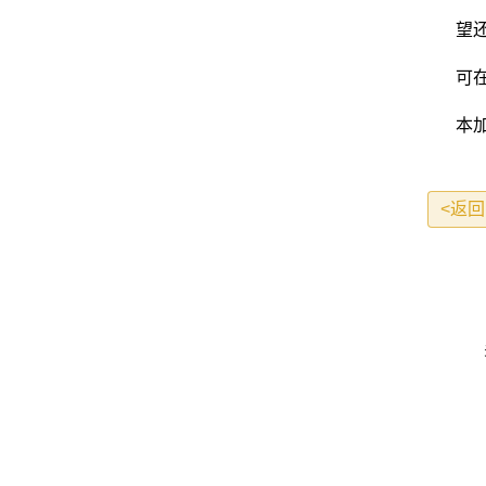
望还
可在
本加
<返回