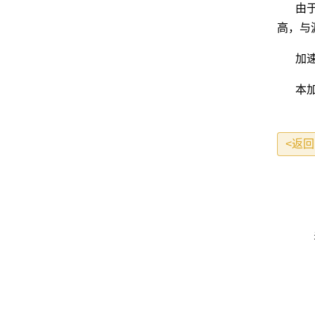
由
高，与
加速
本加
<返回